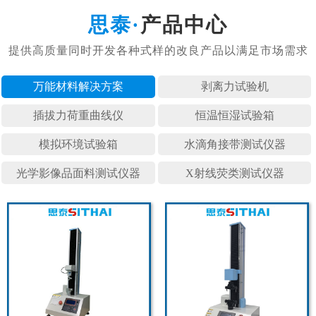
产品中心
万能材料
剥离力试
插拔力荷
恒温恒湿
模拟环境
水滴角接
光学影像
X射线荧