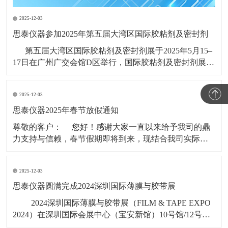
2025-12-03
思泰仪器参加2025年第五届大湾区国际胶粘剂及密封剂
第五届大湾区国际胶粘剂及密封剂展于2025年5月15–
17日在广州广交会馆D区举行，国际胶粘剂及密封剂展
(ADHESIVES AND SEALANTS EXPO CHINA)创办于
1997年，系列展会每年在广州、上海举行，是全球知名
2025-12-03
的高性能粘接材料展会品牌，
思泰仪器2025年春节放假通知
​尊敬的客户： 您好！感谢大家一直以来给予我司的鼎
力支持与信赖，春节假期即将到来，现结合我司实际情
况，春节假期时间安排如下： 1，2025年1月19日（年
二十）至2025年2月4日（初七），共计17天。 &nbs
2025-12-03
思泰仪器圆满完成2024深圳国际薄膜与胶带展
​ 2024深圳国际薄膜与胶带展（FILM & TAPE EXPO
2024）在深圳国际会展中心（宝安新馆）10号馆/12号
馆/14号馆11月6号-8号盛大启幕，广东思泰仪器有限公司