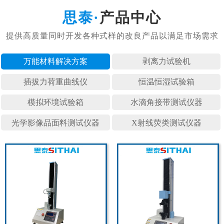
产品中心
万能材料
剥离力试
插拔力荷
恒温恒湿
模拟环境
水滴角接
光学影像
X射线荧