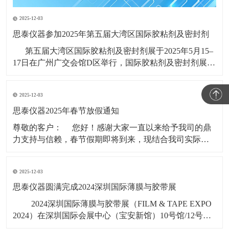
2025-12-03
思泰仪器参加2025年第五届大湾区国际胶粘剂及密封剂
第五届大湾区国际胶粘剂及密封剂展于2025年5月15–
17日在广州广交会馆D区举行，国际胶粘剂及密封剂展
(ADHESIVES AND SEALANTS EXPO CHINA)创办于
1997年，系列展会每年在广州、上海举行，是全球知名
2025-12-03
的高性能粘接材料展会品牌，
思泰仪器2025年春节放假通知
​尊敬的客户： 您好！感谢大家一直以来给予我司的鼎
力支持与信赖，春节假期即将到来，现结合我司实际情
况，春节假期时间安排如下： 1，2025年1月19日（年
二十）至2025年2月4日（初七），共计17天。 &nbs
2025-12-03
思泰仪器圆满完成2024深圳国际薄膜与胶带展
​ 2024深圳国际薄膜与胶带展（FILM & TAPE EXPO
2024）在深圳国际会展中心（宝安新馆）10号馆/12号
馆/14号馆11月6号-8号盛大启幕，广东思泰仪器有限公司