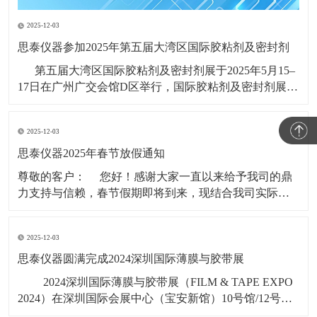
2025-12-03
思泰仪器参加2025年第五届大湾区国际胶粘剂及密封剂
第五届大湾区国际胶粘剂及密封剂展于2025年5月15–
17日在广州广交会馆D区举行，国际胶粘剂及密封剂展
(ADHESIVES AND SEALANTS EXPO CHINA)创办于
1997年，系列展会每年在广州、上海举行，是全球知名
2025-12-03
的高性能粘接材料展会品牌，
思泰仪器2025年春节放假通知
​尊敬的客户： 您好！感谢大家一直以来给予我司的鼎
力支持与信赖，春节假期即将到来，现结合我司实际情
况，春节假期时间安排如下： 1，2025年1月19日（年
二十）至2025年2月4日（初七），共计17天。 &nbs
2025-12-03
思泰仪器圆满完成2024深圳国际薄膜与胶带展
​ 2024深圳国际薄膜与胶带展（FILM & TAPE EXPO
2024）在深圳国际会展中心（宝安新馆）10号馆/12号
馆/14号馆11月6号-8号盛大启幕，广东思泰仪器有限公司