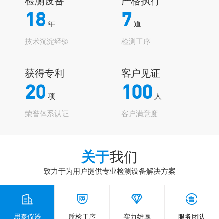
检测设备
严格执行
18
7
年
道
技术沉淀经验
检测工序
获得专利
客户见证
20
100
项
人
荣誉体系认证
客户满意度
关于
我们
致力于为用户提供专业检测设备解决方案




思泰仪器
质检工序
实力雄厚
服务团队