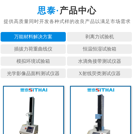
产品中心
万能材料
剥离力试
插拔力荷
恒温恒湿
模拟环境
水滴角接
光学影像
X射线荧