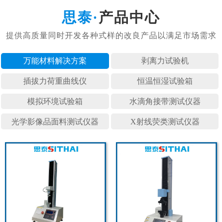
产品中心
万能材料
剥离力试
插拔力荷
恒温恒湿
模拟环境
水滴角接
光学影像
X射线荧