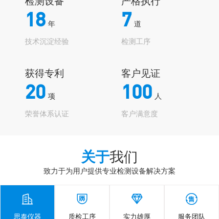
检测设备
严格执行
18
7
年
道
技术沉淀经验
检测工序
获得专利
客户见证
20
100
项
人
荣誉体系认证
客户满意度
关于
我们
致力于为用户提供专业检测设备解决方案




思泰仪器
质检工序
实力雄厚
服务团队