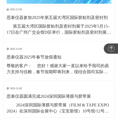
2025-12-03
思泰仪器参加2025年第五届大湾区国际胶粘剂及密封剂
第五届大湾区国际胶粘剂及密封剂展于2025年5月15–
17日在广州广交会馆D区举行，国际胶粘剂及密封剂展
(ADHESIVES AND SEALANTS EXPO CHINA)创办于
1997年，系列展会每年在广州、上海举行，是全球知名
2025-12-03
的高性能粘接材料展会品牌，
思泰仪器2025年春节放假通知
​尊敬的客户： 您好！感谢大家一直以来给予我司的鼎
力支持与信赖，春节假期即将到来，现结合我司实际情
况，春节假期时间安排如下： 1，2025年1月19日（年
二十）至2025年2月4日（初七），共计17天。 &nbs
2025-12-03
思泰仪器圆满完成2024深圳国际薄膜与胶带展
​ 2024深圳国际薄膜与胶带展（FILM & TAPE EXPO
2024）在深圳国际会展中心（宝安新馆）10号馆/12号
馆/14号馆11月6号-8号盛大启幕，广东思泰仪器有限公司