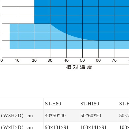
：
ST-H80
ST-H150
ST-
W×H×D）cm
40*50*40
50*60*50
50×
W×H×D）cm
93×131×91
103×141×91
108