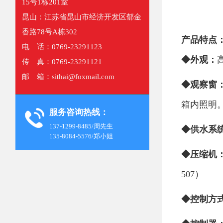
15号1栋201室
昆山：江苏省昆山市经济开发区郁金
香路78号A栋302
产品特点
电 话：0769-23291123
◆外观：
传 真：0769-23291121
邮 箱：sithai@foxmail.com
◆观察窗
箱内照明
服务咨询热线：
137-1299-8485/周先生
◆供水系
135-8084-5576/郑小姐
◆压缩机
507）
◆控制方