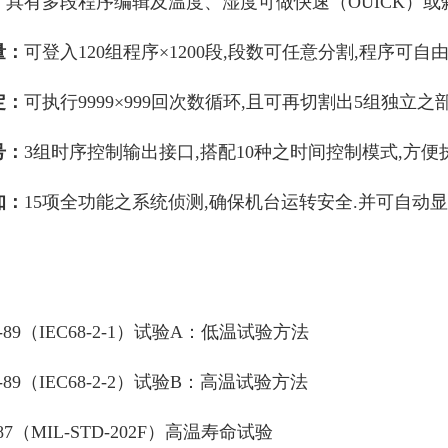
：
具有多段程序编辑及温度、湿度可做快速（OUICK）或斜
量：
可登入120组程序×1200段,段数可任意分割,程序可自
定：
可执行9999×999回次数循环,且可再切割出5组独立
号：
3组时序控制输出接口,搭配10种之时间控制模式,方
知：
15项全功能之系统侦测,确保机台运转安全.并可自动
：
.1-89（IEC68-2-1）试验A：低温试验方法
.2-89（IEC68-2-2）试验B：高温试验方法
8-87（MIL-STD-202F）高温寿命试验