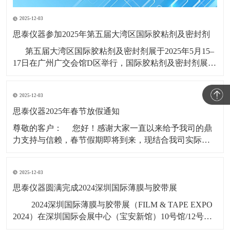
2025-12-03
思泰仪器参加2025年第五届大湾区国际胶粘剂及密封剂
第五届大湾区国际胶粘剂及密封剂展于2025年5月15–
17日在广州广交会馆D区举行，国际胶粘剂及密封剂展
(ADHESIVES AND SEALANTS EXPO CHINA)创办于
1997年，系列展会每年在广州、上海举行，是全球知名
2025-12-03
的高性能粘接材料展会品牌，
思泰仪器2025年春节放假通知
​尊敬的客户： 您好！感谢大家一直以来给予我司的鼎
力支持与信赖，春节假期即将到来，现结合我司实际情
况，春节假期时间安排如下： 1，2025年1月19日（年
二十）至2025年2月4日（初七），共计17天。 &nbs
2025-12-03
思泰仪器圆满完成2024深圳国际薄膜与胶带展
​ 2024深圳国际薄膜与胶带展（FILM & TAPE EXPO
2024）在深圳国际会展中心（宝安新馆）10号馆/12号
馆/14号馆11月6号-8号盛大启幕，广东思泰仪器有限公司