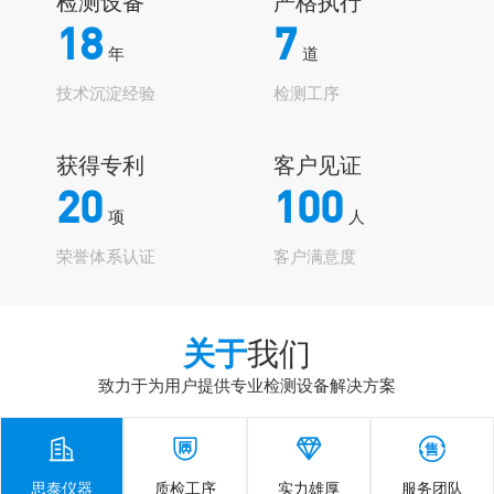
检测设备
严格执行
18
7
年
道
技术沉淀经验
检测工序
获得专利
客户见证
20
100
项
人
荣誉体系认证
客户满意度
关于
我们
致力于为用户提供专业检测设备解决方案




思泰仪器
质检工序
实力雄厚
服务团队