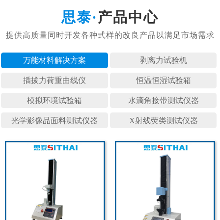
产品中心
万能材料
剥离力试
插拔力荷
恒温恒湿
模拟环境
水滴角接
光学影像
X射线荧