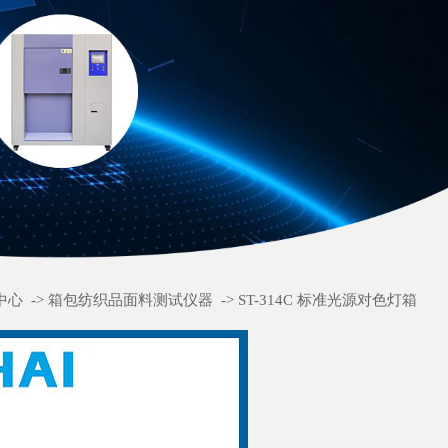
中心
->
箱包纺织品面料测试仪器
->
ST-314C 标准光源对色灯箱