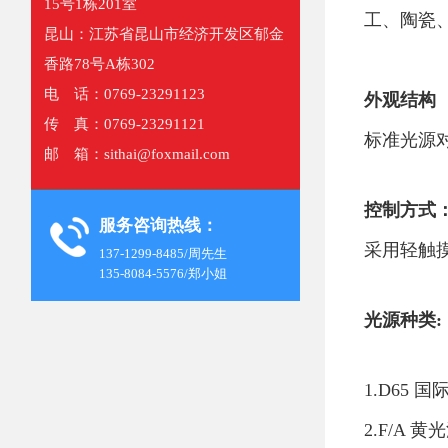
15号1栋201室
工、陶瓷
昆山：江苏省昆山市经济开发区郁金
香路78号A栋302
电 话：0769-23291123
外观结构 
传 真：0769-23291121
标准光源对
邮 箱：sithai@foxmail.com
控制方式
服务咨询热线：
采用轻触
137-1299-8485/周先生
135-8084-5576/郑小姐
光源种类:
1.D65 
2.F/A