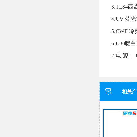
3.TL8
4.UV 
5.CWF
6.U30
7.电 源： 
相关产