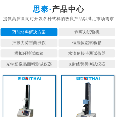
产品中心
万能材料
剥离力试
插拔力荷
恒温恒湿
模拟环境
水滴角接
光学影像
X射线荧