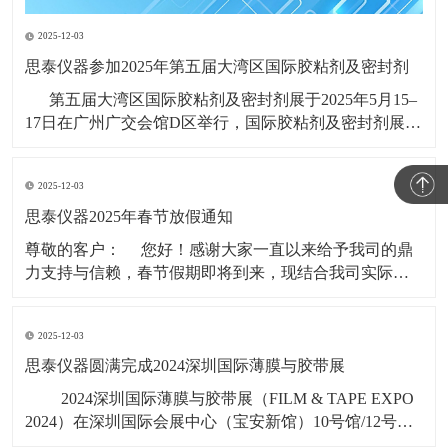
2025-12-03
思泰仪器参加2025年第五届大湾区国际胶粘剂及密封剂
第五届大湾区国际胶粘剂及密封剂展于2025年5月15–
17日在广州广交会馆D区举行，国际胶粘剂及密封剂展
(ADHESIVES AND SEALANTS EXPO CHINA)创办于
1997年，系列展会每年在广州、上海举行，是全球知名
2025-12-03
的高性能粘接材料展会品牌，
思泰仪器2025年春节放假通知
​尊敬的客户： 您好！感谢大家一直以来给予我司的鼎
力支持与信赖，春节假期即将到来，现结合我司实际情
况，春节假期时间安排如下： 1，2025年1月19日（年
二十）至2025年2月4日（初七），共计17天。 &nbs
2025-12-03
思泰仪器圆满完成2024深圳国际薄膜与胶带展
​ 2024深圳国际薄膜与胶带展（FILM & TAPE EXPO
2024）在深圳国际会展中心（宝安新馆）10号馆/12号
馆/14号馆11月6号-8号盛大启幕，广东思泰仪器有限公司