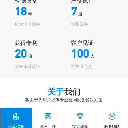
检测设备
严格执行
18
7
年
道
技术沉淀经验
检测工序
获得专利
客户见证
20
100
项
人
荣誉体系认证
客户满意度
关于
我们
致力于为用户提供专业检测设备解决方案




思泰仪器
质检工序
实力雄厚
服务团队