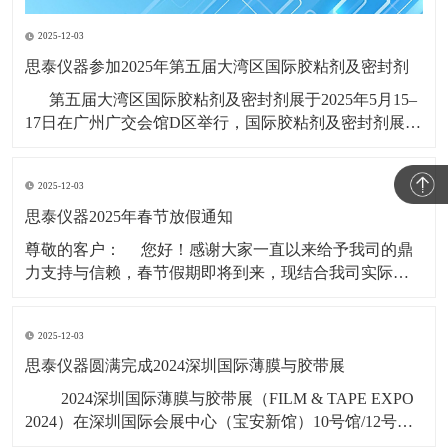
2025-12-03
思泰仪器参加2025年第五届大湾区国际胶粘剂及密封剂
第五届大湾区国际胶粘剂及密封剂展于2025年5月15–
17日在广州广交会馆D区举行，国际胶粘剂及密封剂展
(ADHESIVES AND SEALANTS EXPO CHINA)创办于
1997年，系列展会每年在广州、上海举行，是全球知名
2025-12-03
的高性能粘接材料展会品牌，
思泰仪器2025年春节放假通知
​尊敬的客户： 您好！感谢大家一直以来给予我司的鼎
力支持与信赖，春节假期即将到来，现结合我司实际情
况，春节假期时间安排如下： 1，2025年1月19日（年
二十）至2025年2月4日（初七），共计17天。 &nbs
2025-12-03
思泰仪器圆满完成2024深圳国际薄膜与胶带展
​ 2024深圳国际薄膜与胶带展（FILM & TAPE EXPO
2024）在深圳国际会展中心（宝安新馆）10号馆/12号
馆/14号馆11月6号-8号盛大启幕，广东思泰仪器有限公司