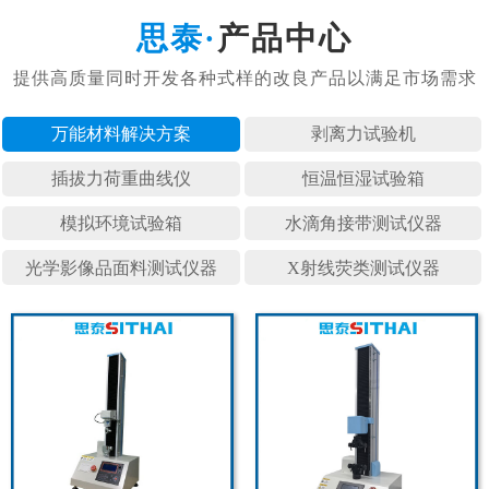
产品中心
万能材料
剥离力试
插拔力荷
恒温恒湿
模拟环境
水滴角接
光学影像
X射线荧