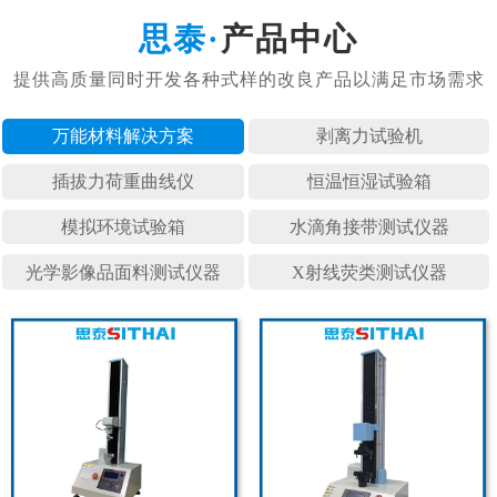
产品中心
万能材料
剥离力试
插拔力荷
恒温恒湿
模拟环境
水滴角接
光学影像
X射线荧