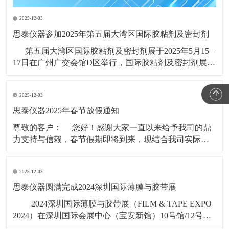
2025-12-03
思泰仪器参加2025年第五届大湾区国际胶粘剂及密封剂
第五届大湾区国际胶粘剂及密封剂展于2025年5月15–
17日在广州广交会馆D区举行，国际胶粘剂及密封剂展
(ADHESIVES AND SEALANTS EXPO CHINA)创办于
1997年，系列展会每年在广州、上海举行，是全球知名
2025-12-03
的高性能粘接材料展会品牌，
思泰仪器2025年春节放假通知
​尊敬的客户： 您好！感谢大家一直以来给予我司的鼎
力支持与信赖，春节假期即将到来，现结合我司实际情
况，春节假期时间安排如下： 1，2025年1月19日（年
二十）至2025年2月4日（初七），共计17天。 &nbs
2025-12-03
思泰仪器圆满完成2024深圳国际薄膜与胶带展
​ 2024深圳国际薄膜与胶带展（FILM & TAPE EXPO
2024）在深圳国际会展中心（宝安新馆）10号馆/12号
馆/14号馆11月6号-8号盛大启幕，广东思泰仪器有限公司